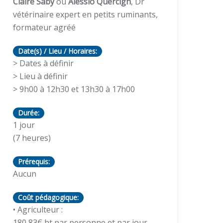
Claire Saby
ou
Alessio Quercigh
, Dr
vétérinaire expert en petits ruminants,
formateur agréé
Date(s) / Lieu / Horaires:
> Dates à définir
> Lieu à définir
> 9h00 à 12h30 et 13h30 à 17h00
Durée:
1 jour
(7 heures)
Prérequis:
Aucun
Coût pédagogique:
• Agriculteur :
180,83€ ht par personne et par jour